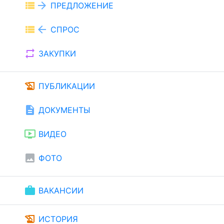
view_list
arrow_forward
ПРЕДЛОЖЕНИЕ
view_list
arrow_back
СПРОС
repeat
ЗАКУПКИ
history_edu
ПУБЛИКАЦИИ
description
ДОКУМЕНТЫ
ondemand_video
ВИДЕО
image
ФОТО
work
ВАКАНСИИ
history_edu
ИСТОРИЯ