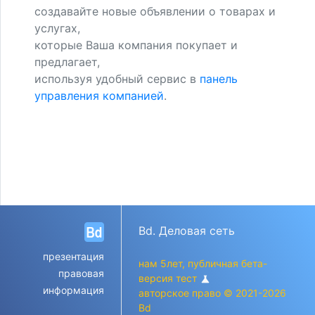
создавайте новые объявлении о товарах и
услугах,
которые Ваша компания покупает и
предлагает,
используя удобный сервис в
панель
управления компанией
.
Bd. Деловая сеть
презентация
нам 5лет, публичная бета-
правовая
версия тест
science
информация
авторское право © 2021-2026
Bd