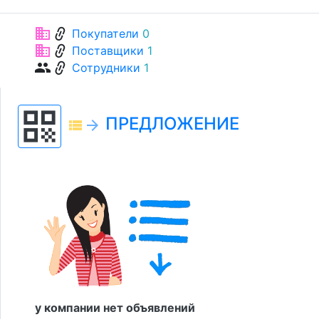
link
business
Покупатели
0
link
business
Поставщики
1
link
group
Сотрудники
1
qr_code
ПРЕДЛОЖЕНИЕ
view_list
arrow_forward
у компании нет объявлений