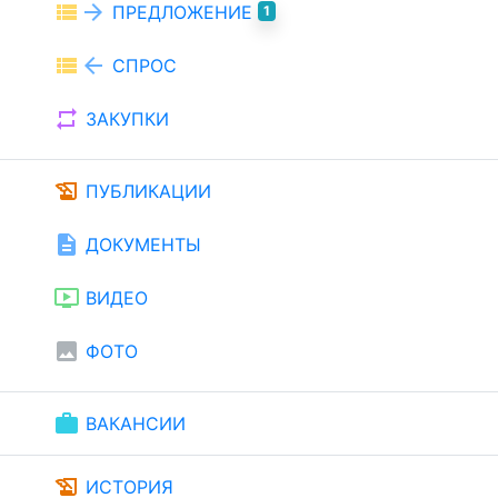
view_list
arrow_forward
ПРЕДЛОЖЕНИЕ
1
view_list
arrow_back
СПРОС
repeat
ЗАКУПКИ
history_edu
ПУБЛИКАЦИИ
description
ДОКУМЕНТЫ
ondemand_video
ВИДЕО
image
ФОТО
work
ВАКАНСИИ
history_edu
ИСТОРИЯ