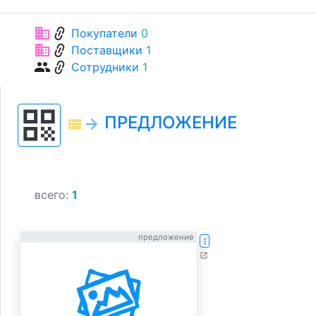
link
business
Покупатели
0
link
business
Поставщики
1
link
group
Сотрудники
1
qr_code
ПРЕДЛОЖЕНИЕ
view_list
arrow_forward
всего:
1
предложение
more_vert
open_in_new