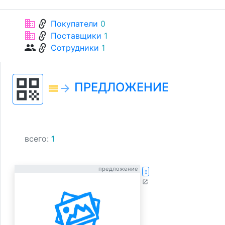
link
business
Покупатели
0
link
business
Поставщики
1
link
group
Сотрудники
1
qr_code
ПРЕДЛОЖЕНИЕ
view_list
arrow_forward
всего:
1
предложение
more_vert
open_in_new