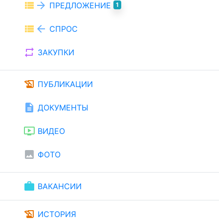
view_list
arrow_forward
ПРЕДЛОЖЕНИЕ
1
view_list
arrow_back
СПРОС
repeat
ЗАКУПКИ
history_edu
ПУБЛИКАЦИИ
description
ДОКУМЕНТЫ
ondemand_video
ВИДЕО
image
ФОТО
work
ВАКАНСИИ
history_edu
ИСТОРИЯ