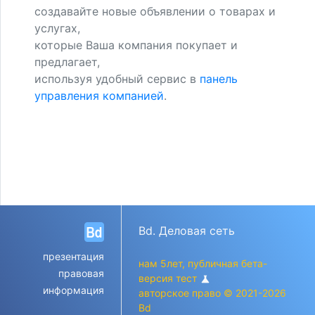
создавайте новые объявлении о товарах и
услугах,
которые Ваша компания покупает и
предлагает,
используя удобный сервис в
панель
управления компанией
.
Bd. Деловая сеть
презентация
нам 5лет, публичная бета-
правовая
версия тест
science
информация
авторское право © 2021-2026
Bd