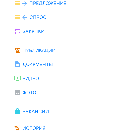
view_list
arrow_forward
ПРЕДЛОЖЕНИЕ
view_list
arrow_back
СПРОС
repeat
ЗАКУПКИ
history_edu
ПУБЛИКАЦИИ
description
ДОКУМЕНТЫ
ondemand_video
ВИДЕО
image
ФОТО
work
ВАКАНСИИ
history_edu
ИСТОРИЯ