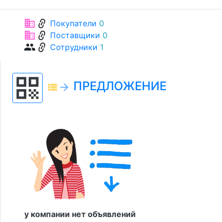
link
business
Покупатели
0
link
business
Поставщики
0
link
group
Сотрудники
1
qr_code
ПРЕДЛОЖЕНИЕ
view_list
arrow_forward
у компании нет объявлений