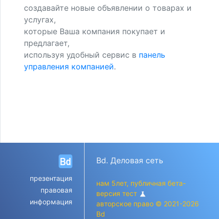
создавайте новые объявлении о товарах и
услугах,
которые Ваша компания покупает и
предлагает,
используя удобный сервис в
панель
управления компанией
.
Bd. Деловая сеть
презентация
нам 5лет, публичная бета-
правовая
версия тест
science
информация
авторское право © 2021-2026
Bd