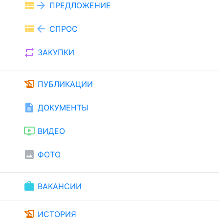
view_list
arrow_forward
ПРЕДЛОЖЕНИЕ
view_list
arrow_back
СПРОС
repeat
ЗАКУПКИ
history_edu
ПУБЛИКАЦИИ
description
ДОКУМЕНТЫ
ondemand_video
ВИДЕО
image
ФОТО
work
ВАКАНСИИ
history_edu
ИСТОРИЯ