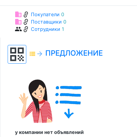
link
business
Покупатели
0
link
business
Поставщики
0
link
group
Сотрудники
1
qr_code
ПРЕДЛОЖЕНИЕ
view_list
arrow_forward
у компании нет объявлений