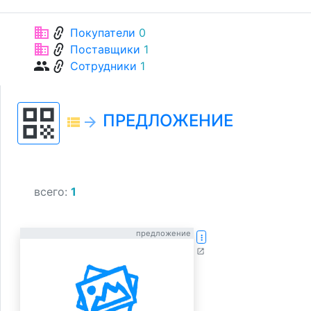
link
business
Покупатели
0
link
business
Поставщики
1
link
group
Сотрудники
1
qr_code
ПРЕДЛОЖЕНИЕ
view_list
arrow_forward
всего:
1
предложение
more_vert
open_in_new