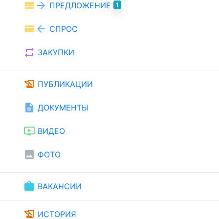
view_list
arrow_forward
ПРЕДЛОЖЕНИЕ
1
view_list
arrow_back
СПРОС
repeat
ЗАКУПКИ
history_edu
ПУБЛИКАЦИИ
description
ДОКУМЕНТЫ
ondemand_video
ВИДЕО
image
ФОТО
work
ВАКАНСИИ
history_edu
ИСТОРИЯ