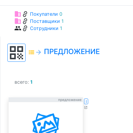
link
business
Покупатели
0
link
business
Поставщики
1
link
group
Сотрудники
1
qr_code
ПРЕДЛОЖЕНИЕ
view_list
arrow_forward
всего:
1
предложение
more_vert
open_in_new