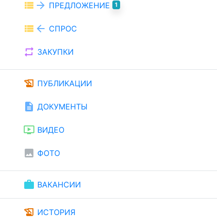
view_list
arrow_forward
ПРЕДЛОЖЕНИЕ
1
view_list
arrow_back
СПРОС
repeat
ЗАКУПКИ
history_edu
ПУБЛИКАЦИИ
description
ДОКУМЕНТЫ
ondemand_video
ВИДЕО
image
ФОТО
work
ВАКАНСИИ
history_edu
ИСТОРИЯ