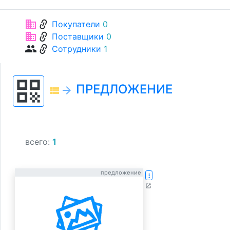
link
business
Покупатели
0
link
business
Поставщики
0
link
group
Сотрудники
1
qr_code
ПРЕДЛОЖЕНИЕ
view_list
arrow_forward
всего:
1
предложение
more_vert
open_in_new