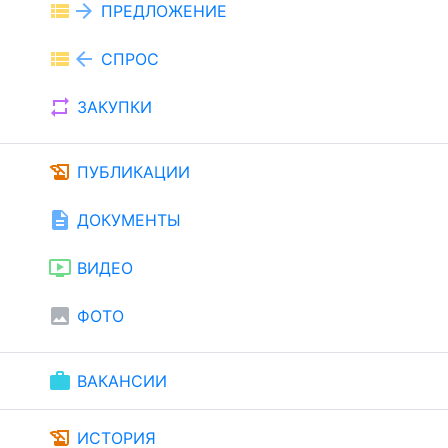
view_list
arrow_forward
ПРЕДЛОЖЕНИЕ
view_list
arrow_back
СПРОС
repeat
ЗАКУПКИ
history_edu
ПУБЛИКАЦИИ
description
ДОКУМЕНТЫ
ondemand_video
ВИДЕО
image
ФОТО
work
ВАКАНСИИ
history_edu
ИСТОРИЯ