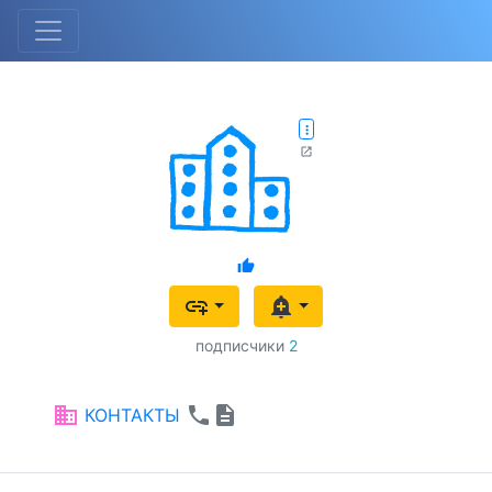
more_vert
open_in_new
thumb_up
add_link
add_alert
подписчики
2
business
phone
description
КОНТАКТЫ