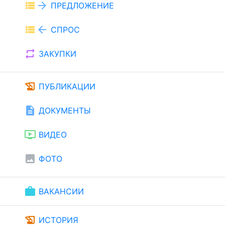
view_list
arrow_forward
ПРЕДЛОЖЕНИЕ
view_list
arrow_back
СПРОС
repeat
ЗАКУПКИ
history_edu
ПУБЛИКАЦИИ
description
ДОКУМЕНТЫ
ondemand_video
ВИДЕО
image
ФОТО
work
ВАКАНСИИ
history_edu
ИСТОРИЯ