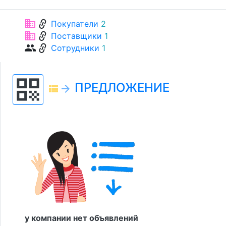
link
business
Покупатели
2
link
business
Поставщики
1
link
group
Сотрудники
1
qr_code
ПРЕДЛОЖЕНИЕ
view_list
arrow_forward
у компании нет объявлений