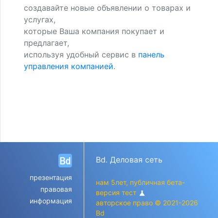
создавайте новые объявлении о товарах и
услугах,
которые Ваша компания покупает и
предлагает,
используя удобный сервис в
панель
управления компанией
.
Bd. Деловая сеть
презентация
нам 5лет, публичная бета-
правовая
версия тест
science
информация
авторское право © 2021-2026
Bd