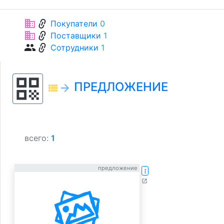
link
business
Покупатели
0
link
business
Поставщики
1
link
group
Сотрудники
1
qr_code
ПРЕДЛОЖЕНИЕ
view_list
arrow_forward
всего:
1
предложение
more_vert
open_in_new