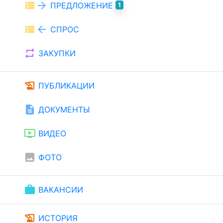
view_list
arrow_forward
ПРЕДЛОЖЕНИЕ
1
view_list
arrow_back
СПРОС
repeat
ЗАКУПКИ
history_edu
ПУБЛИКАЦИИ
description
ДОКУМЕНТЫ
ondemand_video
ВИДЕО
image
ФОТО
work
ВАКАНСИИ
history_edu
ИСТОРИЯ