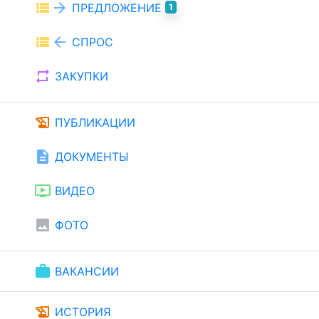
view_list
arrow_forward
ПРЕДЛОЖЕНИЕ
1
view_list
arrow_back
СПРОС
repeat
ЗАКУПКИ
history_edu
ПУБЛИКАЦИИ
description
ДОКУМЕНТЫ
ondemand_video
ВИДЕО
image
ФОТО
work
ВАКАНСИИ
history_edu
ИСТОРИЯ