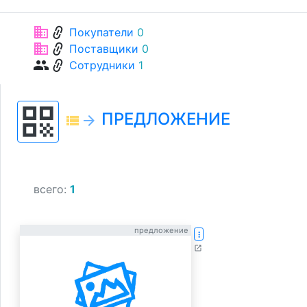
link
business
Покупатели
0
link
business
Поставщики
0
link
group
Сотрудники
1
qr_code
ПРЕДЛОЖЕНИЕ
view_list
arrow_forward
всего:
1
предложение
more_vert
open_in_new