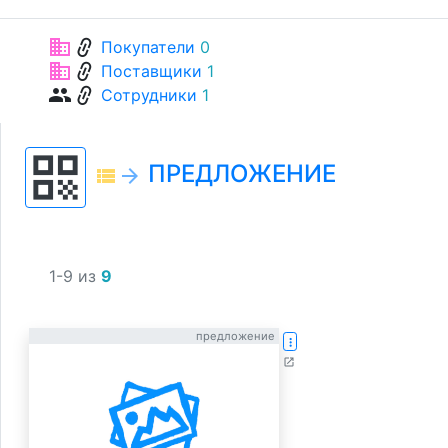
link
business
Покупатели
0
link
business
Поставщики
1
link
group
Сотрудники
1
qr_code
ПРЕДЛОЖЕНИЕ
view_list
arrow_forward
1-9 из
9
предложение
more_vert
open_in_new