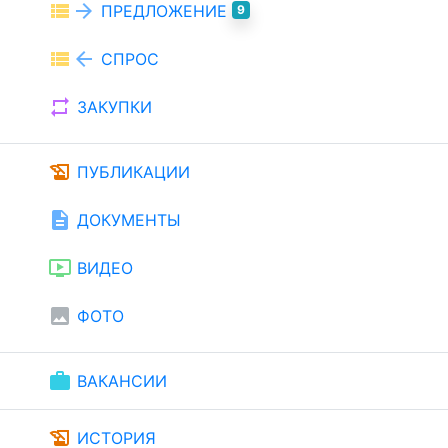
view_list
arrow_forward
ПРЕДЛОЖЕНИЕ
9
view_list
arrow_back
СПРОС
repeat
ЗАКУПКИ
history_edu
ПУБЛИКАЦИИ
description
ДОКУМЕНТЫ
ondemand_video
ВИДЕО
image
ФОТО
work
ВАКАНСИИ
history_edu
ИСТОРИЯ