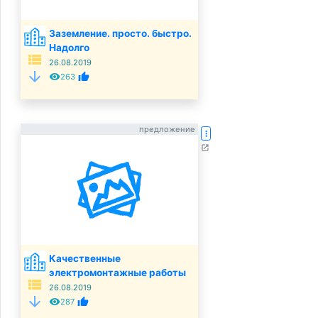
Заземление. просто. быстро.
Надолго
view_list
26.08.2019
arrow_downward
remove_red_eye
thumb_up
263
предложение
more_vert
open_in_new
Качественные
электромонтажные работы
view_list
26.08.2019
arrow_downward
remove_red_eye
thumb_up
287