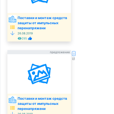
Поставки и монтаж средств
защиты от импульсных
view_list
перенапряжени
arrow_downward
26.08.2019
remove_red_eye
thumb_up
295
предложение
more_vert
open_in_new
Поставки и монтаж средств
защиты от импульсных
view_list
перенапряжени
arrow_downward
26.08.2019