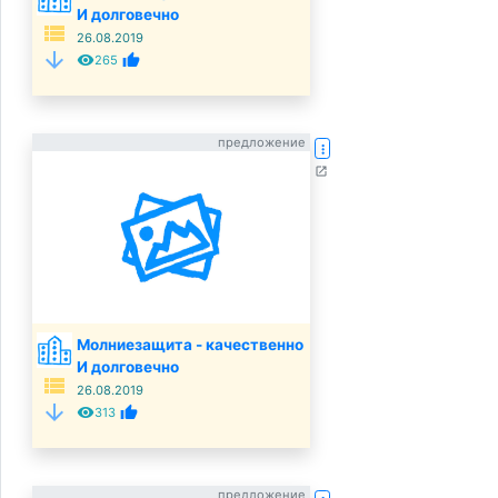
И долговечно
view_list
26.08.2019
arrow_downward
remove_red_eye
thumb_up
265
предложение
more_vert
open_in_new
Молниезащита - качественно
И долговечно
view_list
26.08.2019
arrow_downward
remove_red_eye
thumb_up
313
предложение