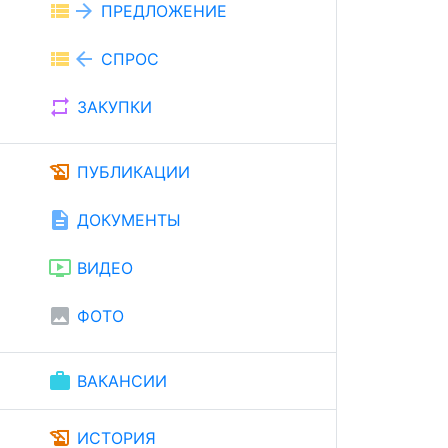
view_list
arrow_forward
ПРЕДЛОЖЕНИЕ
view_list
arrow_back
СПРОС
repeat
ЗАКУПКИ
history_edu
ПУБЛИКАЦИИ
description
ДОКУМЕНТЫ
ondemand_video
ВИДЕО
image
ФОТО
work
ВАКАНСИИ
history_edu
ИСТОРИЯ