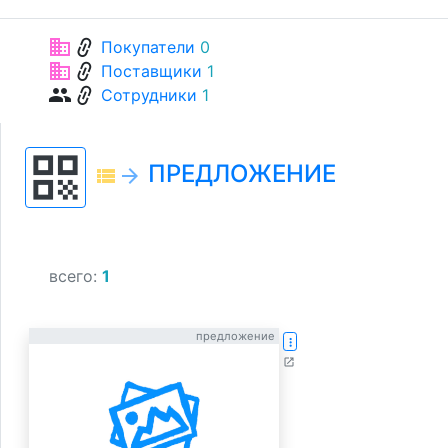
link
business
Покупатели
0
link
business
Поставщики
1
link
group
Сотрудники
1
qr_code
ПРЕДЛОЖЕНИЕ
view_list
arrow_forward
всего:
1
предложение
more_vert
open_in_new