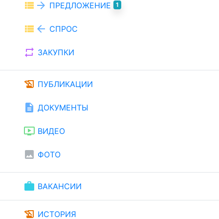
view_list
arrow_forward
ПРЕДЛОЖЕНИЕ
1
view_list
arrow_back
СПРОС
repeat
ЗАКУПКИ
history_edu
ПУБЛИКАЦИИ
description
ДОКУМЕНТЫ
ondemand_video
ВИДЕО
image
ФОТО
work
ВАКАНСИИ
history_edu
ИСТОРИЯ