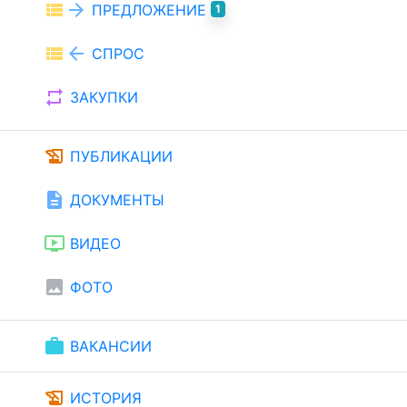
view_list
arrow_forward
ПРЕДЛОЖЕНИЕ
1
view_list
arrow_back
СПРОС
repeat
ЗАКУПКИ
history_edu
ПУБЛИКАЦИИ
description
ДОКУМЕНТЫ
ondemand_video
ВИДЕО
image
ФОТО
work
ВАКАНСИИ
history_edu
ИСТОРИЯ