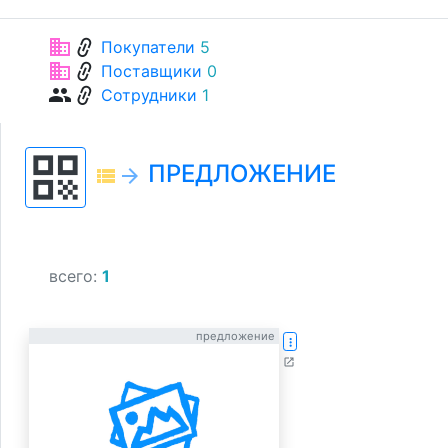
link
business
Покупатели
5
link
business
Поставщики
0
link
group
Сотрудники
1
qr_code
ПРЕДЛОЖЕНИЕ
view_list
arrow_forward
всего:
1
предложение
more_vert
open_in_new