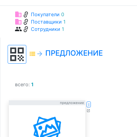
link
business
Покупатели
0
link
business
Поставщики
1
link
group
Сотрудники
1
qr_code
ПРЕДЛОЖЕНИЕ
view_list
arrow_forward
всего:
1
предложение
more_vert
open_in_new