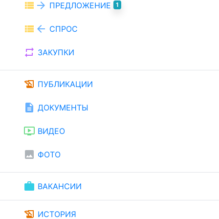
view_list
arrow_forward
ПРЕДЛОЖЕНИЕ
1
view_list
arrow_back
СПРОС
repeat
ЗАКУПКИ
history_edu
ПУБЛИКАЦИИ
description
ДОКУМЕНТЫ
ondemand_video
ВИДЕО
image
ФОТО
work
ВАКАНСИИ
history_edu
ИСТОРИЯ