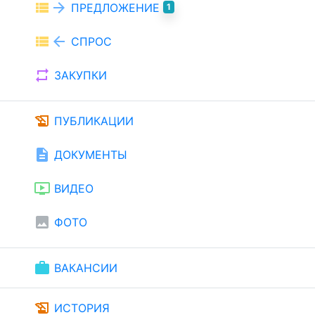
view_list
arrow_forward
ПРЕДЛОЖЕНИЕ
1
view_list
arrow_back
СПРОС
repeat
ЗАКУПКИ
history_edu
ПУБЛИКАЦИИ
description
ДОКУМЕНТЫ
ondemand_video
ВИДЕО
image
ФОТО
work
ВАКАНСИИ
history_edu
ИСТОРИЯ