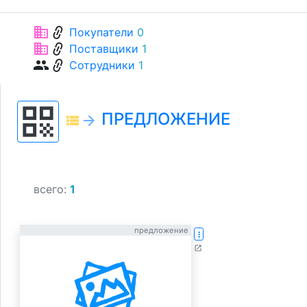
link
business
Покупатели
0
link
business
Поставщики
1
link
group
Сотрудники
1
qr_code
ПРЕДЛОЖЕНИЕ
view_list
arrow_forward
всего:
1
предложение
more_vert
open_in_new