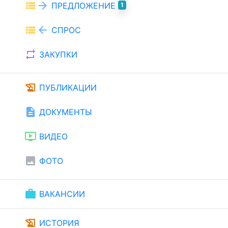
view_list
arrow_forward
ПРЕДЛОЖЕНИЕ
1
view_list
arrow_back
СПРОС
repeat
ЗАКУПКИ
history_edu
ПУБЛИКАЦИИ
description
ДОКУМЕНТЫ
ondemand_video
ВИДЕО
image
ФОТО
work
ВАКАНСИИ
history_edu
ИСТОРИЯ