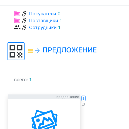
link
business
Покупатели
0
link
business
Поставщики
1
link
group
Сотрудники
1
qr_code
ПРЕДЛОЖЕНИЕ
view_list
arrow_forward
всего:
1
предложение
more_vert
open_in_new