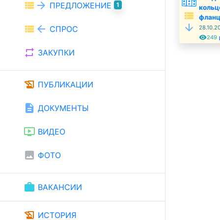
view_list
arrow_forward
ПРЕДЛОЖЕНИЕ
1
кольц
view_list
фланц
arrow_downward
view_list
arrow_back
28.10.2
СПРОС
remove_red_eye
t
249
repeat
ЗАКУПКИ
history_edu
ПУБЛИКАЦИИ
description
ДОКУМЕНТЫ
ondemand_video
ВИДЕО
image
ФОТО
work
ВАКАНСИИ
history_edu
ИСТОРИЯ