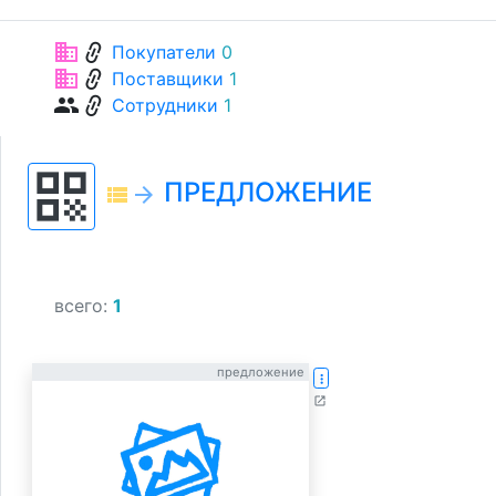
link
business
Покупатели
0
link
business
Поставщики
1
link
group
Сотрудники
1
qr_code
ПРЕДЛОЖЕНИЕ
view_list
arrow_forward
всего:
1
предложение
more_vert
open_in_new