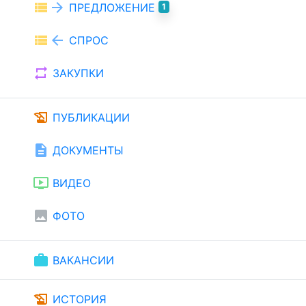
view_list
arrow_forward
ПРЕДЛОЖЕНИЕ
1
view_list
arrow_back
СПРОС
repeat
ЗАКУПКИ
history_edu
ПУБЛИКАЦИИ
description
ДОКУМЕНТЫ
ondemand_video
ВИДЕО
image
ФОТО
work
ВАКАНСИИ
history_edu
ИСТОРИЯ