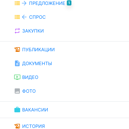
view_list
arrow_forward
ПРЕДЛОЖЕНИЕ
1
view_list
arrow_back
СПРОС
repeat
ЗАКУПКИ
history_edu
ПУБЛИКАЦИИ
description
ДОКУМЕНТЫ
ondemand_video
ВИДЕО
image
ФОТО
work
ВАКАНСИИ
history_edu
ИСТОРИЯ