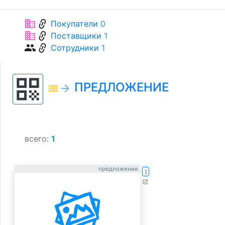
link
business
Покупатели
0
link
business
Поставщики
1
link
group
Сотрудники
1
qr_code
ПРЕДЛОЖЕНИЕ
view_list
arrow_forward
всего:
1
предложение
more_vert
open_in_new