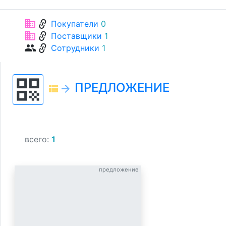
link
business
Покупатели
0
link
business
Поставщики
1
link
group
Сотрудники
1
qr_code
ПРЕДЛОЖЕНИЕ
view_list
arrow_forward
всего:
1
предложение