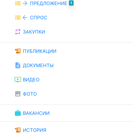
view_list
arrow_forward
ПРЕДЛОЖЕНИЕ
1
view_list
arrow_back
СПРОС
repeat
ЗАКУПКИ
history_edu
ПУБЛИКАЦИИ
description
ДОКУМЕНТЫ
ondemand_video
ВИДЕО
image
ФОТО
work
ВАКАНСИИ
history_edu
ИСТОРИЯ