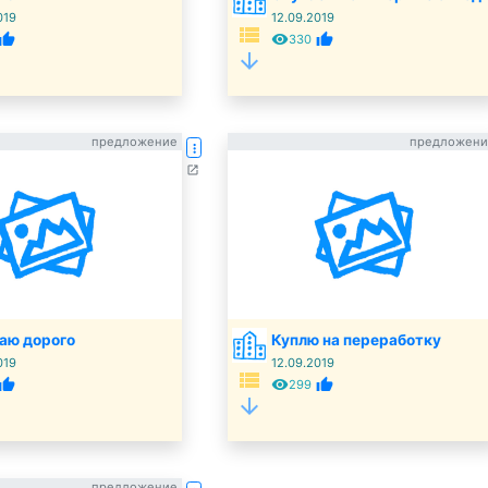
019
12.09.2019
view_list
humb_up
remove_red_eye
thumb_up
330
arrow_downward
предложение
предложени
more_vert
open_in_new
аю дорого
Куплю на переработку
019
12.09.2019
view_list
humb_up
remove_red_eye
thumb_up
299
arrow_downward
предложение