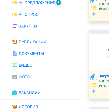
view_list
arrow_forward
ПРЕДЛОЖЕНИЕ
7
12.09.2
view_list
remove_red_eye
t
255
arrow_downward
view_list
arrow_back
СПРОС
repeat
ЗАКУПКИ
history_edu
ПУБЛИКАЦИИ
description
ДОКУМЕНТЫ
ondemand_video
ВИДЕО
Покуп
image
ФОТО
12.09.2
view_list
remove_red_eye
t
255
arrow_downward
work
ВАКАНСИИ
history_edu
ИСТОРИЯ