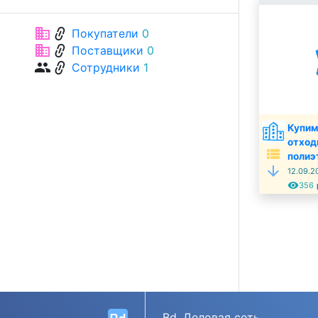
link
business
Покупатели
0
link
business
Поставщики
0
link
group
Сотрудники
1
Купим
отход
view_list
полиэ
arrow_downward
12.09.2
remove_red_eye
t
356
Bd. Деловая сеть