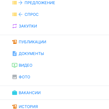
view_list
arrow_forward
ПРЕДЛОЖЕНИЕ
view_list
arrow_back
СПРОС
repeat
ЗАКУПКИ
history_edu
ПУБЛИКАЦИИ
description
ДОКУМЕНТЫ
ondemand_video
ВИДЕО
image
ФОТО
work
ВАКАНСИИ
history_edu
ИСТОРИЯ