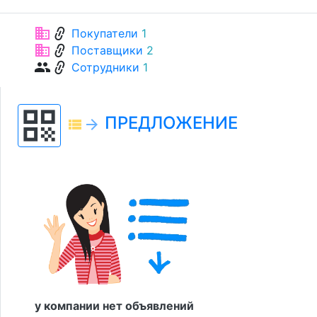
link
business
Покупатели
1
link
business
Поставщики
2
link
group
Сотрудники
1
qr_code
ПРЕДЛОЖЕНИЕ
view_list
arrow_forward
у компании нет объявлений