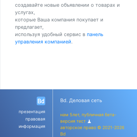
создавайте новые объявлении о товарах и
услугах,
которые Ваша компания покупает и
предлагает,
используя удобный сервис в
панель
управления компанией
.
Bd. Деловая сеть
презентация
нам 5лет, публичная бета-
правовая
версия тест
science
информация
авторское право © 2021-2026
Bd