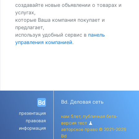
создавайте новые объявлении о товарах и
услугах,
которые Ваша компания покупает и
предлагает,
используя удобный сервис в
панель
управления компанией
.
Bd. Деловая сеть
презентация
нам 5лет, публичная бета-
правовая
версия тест
science
информация
авторское право © 2021-2026
Bd