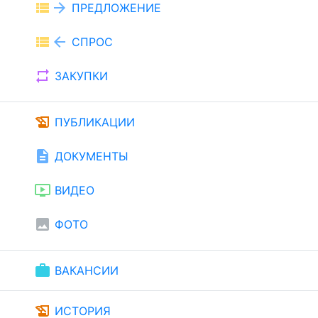
view_list
arrow_forward
ПРЕДЛОЖЕНИЕ
view_list
arrow_back
СПРОС
repeat
ЗАКУПКИ
history_edu
ПУБЛИКАЦИИ
description
ДОКУМЕНТЫ
ondemand_video
ВИДЕО
image
ФОТО
work
ВАКАНСИИ
history_edu
ИСТОРИЯ