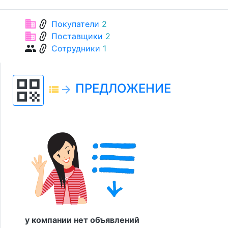
link
business
Покупатели
2
link
business
Поставщики
2
link
group
Сотрудники
1
qr_code
ПРЕДЛОЖЕНИЕ
view_list
arrow_forward
у компании нет объявлений