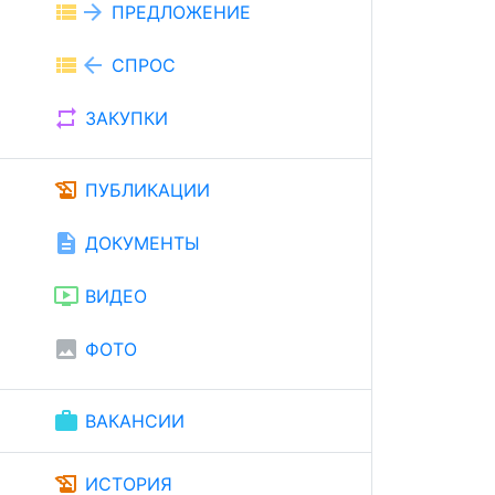
view_list
arrow_forward
ПРЕДЛОЖЕНИЕ
view_list
arrow_back
СПРОС
repeat
ЗАКУПКИ
history_edu
ПУБЛИКАЦИИ
description
ДОКУМЕНТЫ
ondemand_video
ВИДЕО
image
ФОТО
work
ВАКАНСИИ
history_edu
ИСТОРИЯ