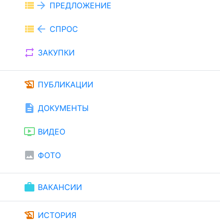
view_list
arrow_forward
ПРЕДЛОЖЕНИЕ
view_list
arrow_back
СПРОС
repeat
ЗАКУПКИ
history_edu
ПУБЛИКАЦИИ
description
ДОКУМЕНТЫ
ondemand_video
ВИДЕО
image
ФОТО
work
ВАКАНСИИ
history_edu
ИСТОРИЯ