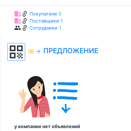
link
business
Покупатели
0
link
business
Поставщики
1
link
group
Сотрудники
1
qr_code
ПРЕДЛОЖЕНИЕ
view_list
arrow_forward
у компании нет объявлений