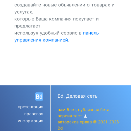
создавайте новые объявлении о товарах и
услугах,
которые Ваша компания покупает и
предлагает,
используя удобный сервис в
панель
управления компанией
.
Bd. Деловая сеть
презентация
нам 5лет, публичная бета-
правовая
версия тест
science
информация
авторское право © 2021-2026
Bd