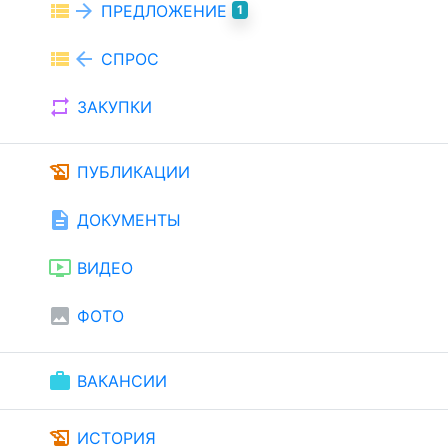
view_list
arrow_forward
ПРЕДЛОЖЕНИЕ
1
view_list
arrow_back
СПРОС
repeat
ЗАКУПКИ
history_edu
ПУБЛИКАЦИИ
description
ДОКУМЕНТЫ
ondemand_video
ВИДЕО
image
ФОТО
work
ВАКАНСИИ
history_edu
ИСТОРИЯ