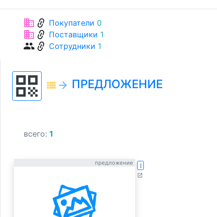
link
business
Покупатели
0
link
business
Поставщики
1
link
group
Сотрудники
1
qr_code
ПРЕДЛОЖЕНИЕ
view_list
arrow_forward
всего:
1
предложение
more_vert
open_in_new