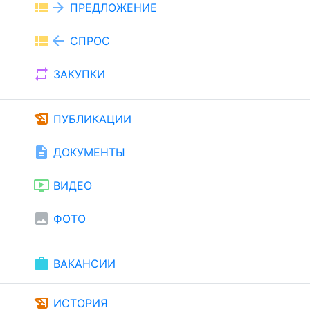
view_list
arrow_forward
ПРЕДЛОЖЕНИЕ
view_list
arrow_back
СПРОС
repeat
ЗАКУПКИ
history_edu
ПУБЛИКАЦИИ
description
ДОКУМЕНТЫ
ondemand_video
ВИДЕО
image
ФОТО
work
ВАКАНСИИ
history_edu
ИСТОРИЯ