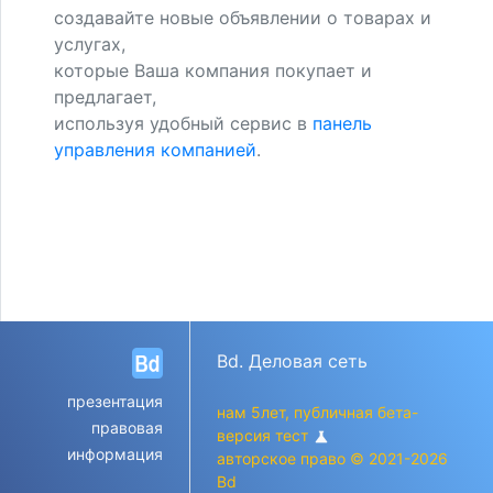
создавайте новые объявлении о товарах и
услугах,
которые Ваша компания покупает и
предлагает,
используя удобный сервис в
панель
управления компанией
.
Bd. Деловая сеть
презентация
нам 5лет, публичная бета-
правовая
версия тест
science
информация
авторское право © 2021-2026
Bd