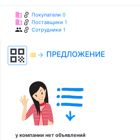
link
business
Покупатели
0
link
business
Поставщики
1
link
group
Сотрудники
1
qr_code
ПРЕДЛОЖЕНИЕ
view_list
arrow_forward
у компании нет объявлений