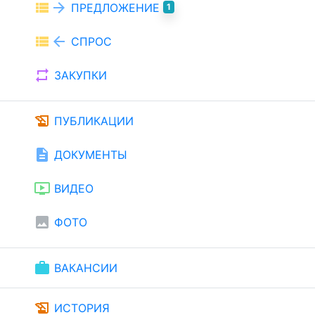
view_list
arrow_forward
ПРЕДЛОЖЕНИЕ
1
view_list
arrow_back
СПРОС
repeat
ЗАКУПКИ
history_edu
ПУБЛИКАЦИИ
description
ДОКУМЕНТЫ
ondemand_video
ВИДЕО
image
ФОТО
work
ВАКАНСИИ
history_edu
ИСТОРИЯ