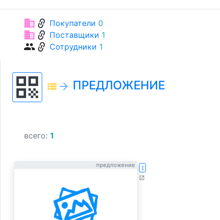
link
business
Покупатели
0
link
business
Поставщики
1
link
group
Сотрудники
1
qr_code
ПРЕДЛОЖЕНИЕ
view_list
arrow_forward
всего:
1
предложение
more_vert
open_in_new