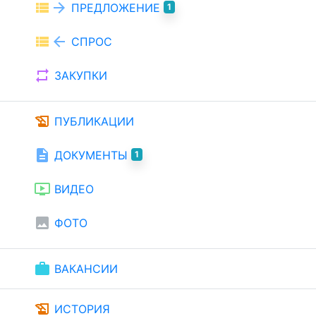
view_list
arrow_forward
ПРЕДЛОЖЕНИЕ
1
view_list
arrow_back
СПРОС
repeat
ЗАКУПКИ
history_edu
ПУБЛИКАЦИИ
description
ДОКУМЕНТЫ
1
ondemand_video
ВИДЕО
image
ФОТО
work
ВАКАНСИИ
history_edu
ИСТОРИЯ