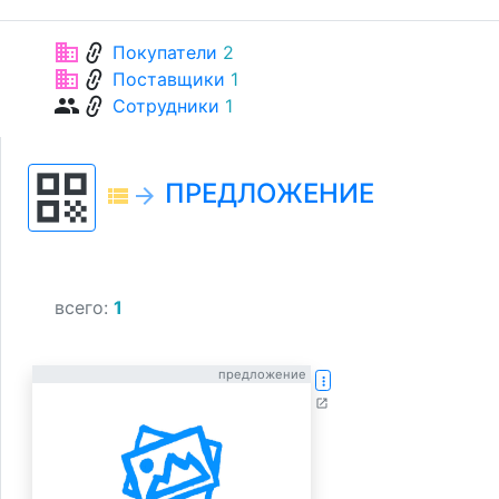
link
business
Покупатели
2
link
business
Поставщики
1
link
group
Сотрудники
1
qr_code
ПРЕДЛОЖЕНИЕ
view_list
arrow_forward
всего:
1
предложение
more_vert
open_in_new