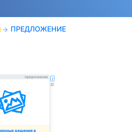
ПРЕДЛОЖЕНИЕ
ist
arrow_forward
предложение
more_vert
open_in_new
ерные решения в