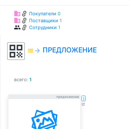
link
business
Покупатели
0
link
business
Поставщики
1
link
group
Сотрудники
1
qr_code
ПРЕДЛОЖЕНИЕ
view_list
arrow_forward
всего:
1
предложение
more_vert
open_in_new