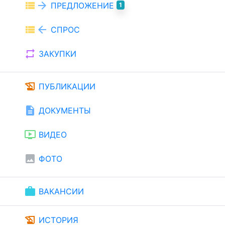
view_list
arrow_forward
ПРЕДЛОЖЕНИЕ
1
view_list
arrow_back
СПРОС
repeat
ЗАКУПКИ
history_edu
ПУБЛИКАЦИИ
description
ДОКУМЕНТЫ
ondemand_video
ВИДЕО
image
ФОТО
work
ВАКАНСИИ
history_edu
ИСТОРИЯ