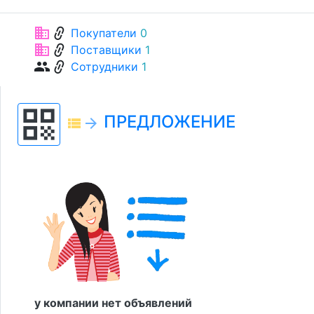
link
business
Покупатели
0
link
business
Поставщики
1
link
group
Сотрудники
1
qr_code
ПРЕДЛОЖЕНИЕ
view_list
arrow_forward
у компании нет объявлений