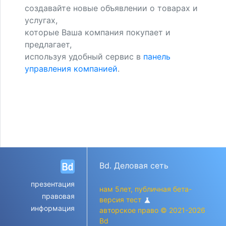
создавайте новые объявлении о товарах и
услугах,
которые Ваша компания покупает и
предлагает,
используя удобный сервис в
панель
управления компанией
.
Bd. Деловая сеть
презентация
нам 5лет, публичная бета-
правовая
версия тест
science
информация
авторское право © 2021-2026
Bd