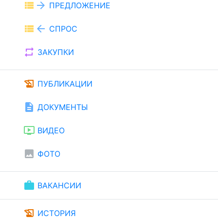
view_list
arrow_forward
ПРЕДЛОЖЕНИЕ
view_list
arrow_back
СПРОС
repeat
ЗАКУПКИ
history_edu
ПУБЛИКАЦИИ
description
ДОКУМЕНТЫ
ondemand_video
ВИДЕО
image
ФОТО
work
ВАКАНСИИ
history_edu
ИСТОРИЯ