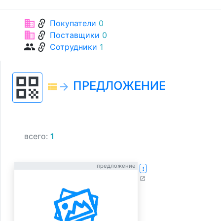
link
business
Покупатели
0
link
business
Поставщики
0
link
group
Сотрудники
1
qr_code
ПРЕДЛОЖЕНИЕ
view_list
arrow_forward
всего:
1
предложение
more_vert
open_in_new