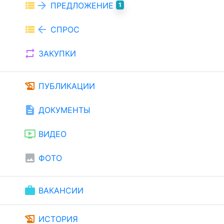
view_list
arrow_forward
ПРЕДЛОЖЕНИЕ
1
view_list
arrow_back
СПРОС
repeat
ЗАКУПКИ
history_edu
ПУБЛИКАЦИИ
description
ДОКУМЕНТЫ
ondemand_video
ВИДЕО
image
ФОТО
work
ВАКАНСИИ
history_edu
ИСТОРИЯ