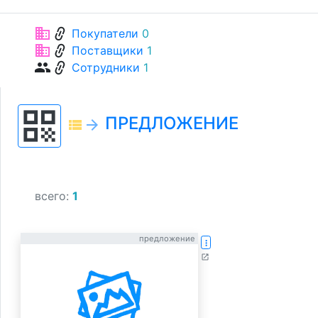
link
business
Покупатели
0
link
business
Поставщики
1
link
group
Сотрудники
1
qr_code
ПРЕДЛОЖЕНИЕ
view_list
arrow_forward
всего:
1
предложение
more_vert
open_in_new