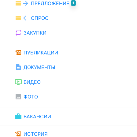
view_list
arrow_forward
ПРЕДЛОЖЕНИЕ
1
view_list
arrow_back
СПРОС
repeat
ЗАКУПКИ
history_edu
ПУБЛИКАЦИИ
description
ДОКУМЕНТЫ
ondemand_video
ВИДЕО
image
ФОТО
work
ВАКАНСИИ
history_edu
ИСТОРИЯ