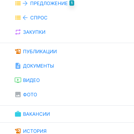
view_list
arrow_forward
ПРЕДЛОЖЕНИЕ
1
view_list
arrow_back
СПРОС
repeat
ЗАКУПКИ
history_edu
ПУБЛИКАЦИИ
description
ДОКУМЕНТЫ
ondemand_video
ВИДЕО
image
ФОТО
work
ВАКАНСИИ
history_edu
ИСТОРИЯ