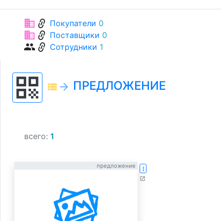
link
business
Покупатели
0
link
business
Поставщики
0
link
group
Сотрудники
1
qr_code
ПРЕДЛОЖЕНИЕ
view_list
arrow_forward
всего:
1
предложение
more_vert
open_in_new