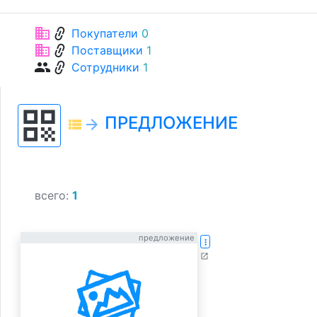
link
business
Покупатели
0
link
business
Поставщики
1
link
group
Сотрудники
1
qr_code
ПРЕДЛОЖЕНИЕ
view_list
arrow_forward
всего:
1
предложение
more_vert
open_in_new