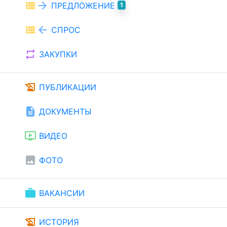
view_list
arrow_forward
ПРЕДЛОЖЕНИЕ
1
view_list
arrow_back
СПРОС
repeat
ЗАКУПКИ
history_edu
ПУБЛИКАЦИИ
description
ДОКУМЕНТЫ
ondemand_video
ВИДЕО
image
ФОТО
work
ВАКАНСИИ
history_edu
ИСТОРИЯ