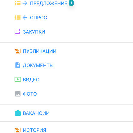
view_list
arrow_forward
ПРЕДЛОЖЕНИЕ
1
view_list
arrow_back
СПРОС
repeat
ЗАКУПКИ
history_edu
ПУБЛИКАЦИИ
description
ДОКУМЕНТЫ
ondemand_video
ВИДЕО
image
ФОТО
work
ВАКАНСИИ
history_edu
ИСТОРИЯ