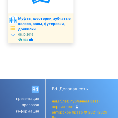
Муфты, шестерни, зубчатые
колеса, валы, футеровки,
view_list
дробилки
arrow_downward
08.10.2019
remove_red_eye
thumb_up
254
Bd. Деловая сеть
презентация
нам 5лет, публичная бета-
правовая
версия тест
science
информация
авторское право © 2021-2026
Bd