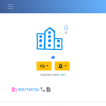
more_vert
open_in_new
thumb_up
add_link
add_alert
подписчики
нет
business
phone
description
КОНТАКТЫ