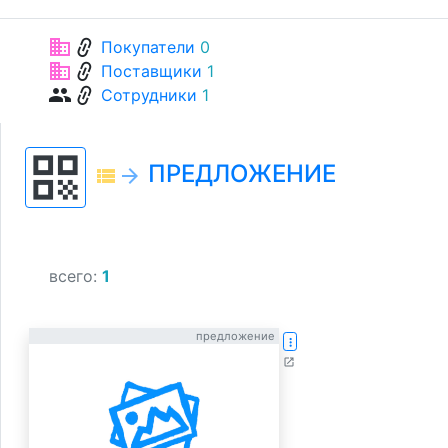
link
business
Покупатели
0
link
business
Поставщики
1
link
group
Сотрудники
1
qr_code
ПРЕДЛОЖЕНИЕ
view_list
arrow_forward
всего:
1
предложение
more_vert
open_in_new