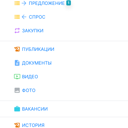
view_list
arrow_forward
ПРЕДЛОЖЕНИЕ
1
view_list
arrow_back
СПРОС
repeat
ЗАКУПКИ
history_edu
ПУБЛИКАЦИИ
description
ДОКУМЕНТЫ
ondemand_video
ВИДЕО
image
ФОТО
work
ВАКАНСИИ
history_edu
ИСТОРИЯ