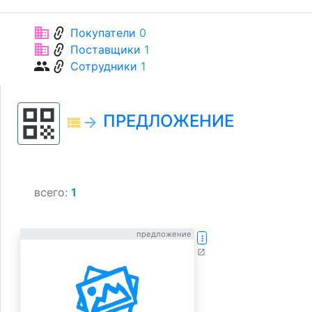
link
business
Покупатели
0
link
business
Поставщики
1
link
group
Сотрудники
1
qr_code
ПРЕДЛОЖЕНИЕ
view_list
arrow_forward
всего:
1
предложение
more_vert
open_in_new