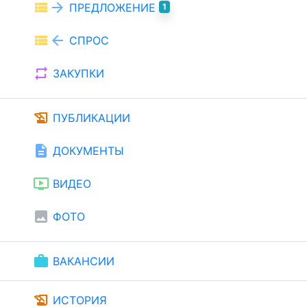
view_list
arrow_forward
ПРЕДЛОЖЕНИЕ
1
view_list
arrow_back
СПРОС
repeat
ЗАКУПКИ
history_edu
ПУБЛИКАЦИИ
description
ДОКУМЕНТЫ
ondemand_video
ВИДЕО
image
ФОТО
work
ВАКАНСИИ
history_edu
ИСТОРИЯ