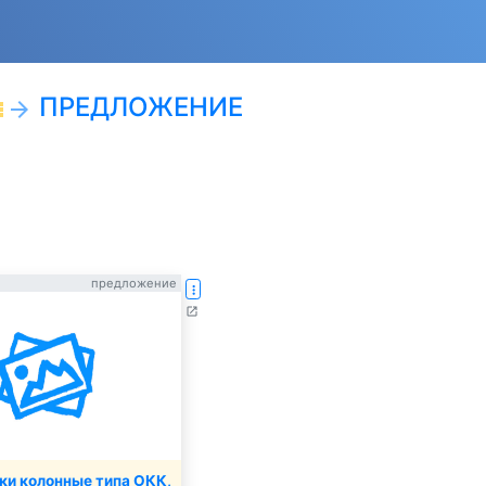
ПРЕДЛОЖЕНИЕ
ist
arrow_forward
предложение
more_vert
open_in_new
ки колонные типа ОКК,