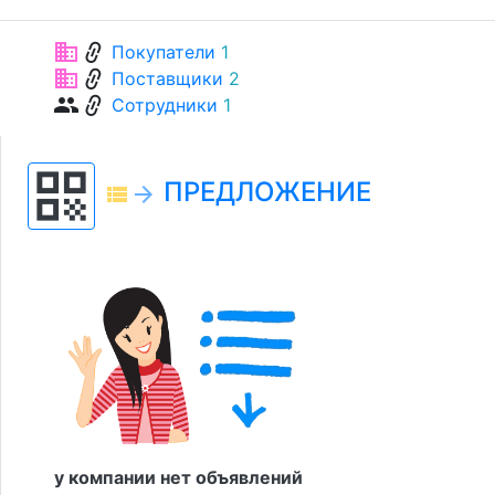
link
business
Покупатели
1
link
business
Поставщики
2
link
group
Сотрудники
1
qr_code
ПРЕДЛОЖЕНИЕ
view_list
arrow_forward
у компании нет объявлений