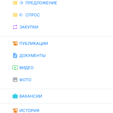
view_list
arrow_forward
ПРЕДЛОЖЕНИЕ
view_list
arrow_back
СПРОС
repeat
ЗАКУПКИ
history_edu
ПУБЛИКАЦИИ
description
ДОКУМЕНТЫ
ondemand_video
ВИДЕО
image
ФОТО
work
ВАКАНСИИ
history_edu
ИСТОРИЯ