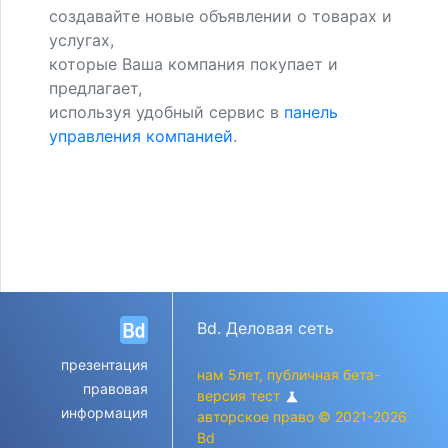
создавайте новые объявлении о товарах и
услугах,
которые Ваша компания покупает и
предлагает,
используя удобный сервис в
панель
управления компанией
.
Bd. Деловая сеть
презентация
нам 5лет, публичная бета-
правовая
версия тест
science
информация
авторское право © 2021-2026
Bd