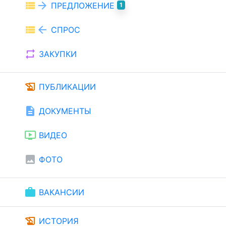
view_list
arrow_forward
ПРЕДЛОЖЕНИЕ
1
view_list
arrow_back
СПРОС
repeat
ЗАКУПКИ
history_edu
ПУБЛИКАЦИИ
description
ДОКУМЕНТЫ
ondemand_video
ВИДЕО
image
ФОТО
work
ВАКАНСИИ
history_edu
ИСТОРИЯ