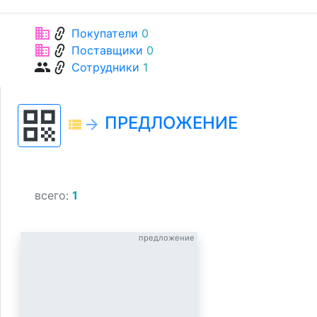
link
business
Покупатели
0
link
business
Поставщики
0
link
group
Сотрудники
1
qr_code
ПРЕДЛОЖЕНИЕ
view_list
arrow_forward
всего:
1
предложение