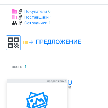
link
business
Покупатели
0
link
business
Поставщики
1
link
group
Сотрудники
1
qr_code
ПРЕДЛОЖЕНИЕ
view_list
arrow_forward
всего:
1
предложение
more_vert
open_in_new