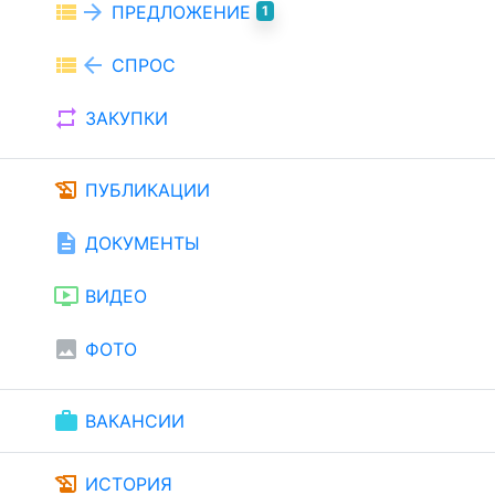
view_list
arrow_forward
ПРЕДЛОЖЕНИЕ
1
view_list
arrow_back
СПРОС
repeat
ЗАКУПКИ
history_edu
ПУБЛИКАЦИИ
description
ДОКУМЕНТЫ
ondemand_video
ВИДЕО
image
ФОТО
work
ВАКАНСИИ
history_edu
ИСТОРИЯ