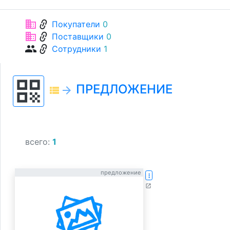
link
business
Покупатели
0
link
business
Поставщики
0
link
group
Сотрудники
1
qr_code
ПРЕДЛОЖЕНИЕ
view_list
arrow_forward
всего:
1
предложение
more_vert
open_in_new