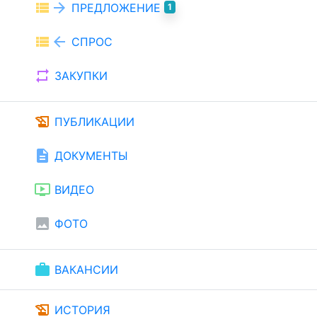
view_list
arrow_forward
ПРЕДЛОЖЕНИЕ
1
view_list
arrow_back
СПРОС
repeat
ЗАКУПКИ
history_edu
ПУБЛИКАЦИИ
description
ДОКУМЕНТЫ
ondemand_video
ВИДЕО
image
ФОТО
work
ВАКАНСИИ
history_edu
ИСТОРИЯ