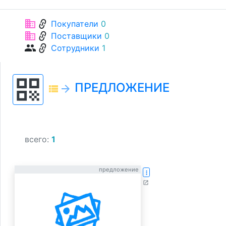
link
business
Покупатели
0
link
business
Поставщики
0
link
group
Сотрудники
1
qr_code
ПРЕДЛОЖЕНИЕ
view_list
arrow_forward
всего:
1
предложение
more_vert
open_in_new