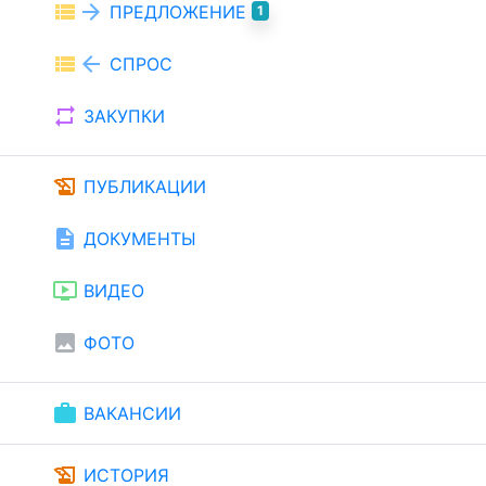
view_list
arrow_forward
ПРЕДЛОЖЕНИЕ
1
view_list
arrow_back
СПРОС
repeat
ЗАКУПКИ
history_edu
ПУБЛИКАЦИИ
description
ДОКУМЕНТЫ
ondemand_video
ВИДЕО
image
ФОТО
work
ВАКАНСИИ
history_edu
ИСТОРИЯ