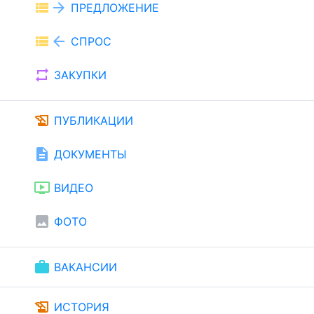
view_list
arrow_forward
ПРЕДЛОЖЕНИЕ
view_list
arrow_back
СПРОС
repeat
ЗАКУПКИ
history_edu
ПУБЛИКАЦИИ
description
ДОКУМЕНТЫ
ondemand_video
ВИДЕО
image
ФОТО
work
ВАКАНСИИ
history_edu
ИСТОРИЯ