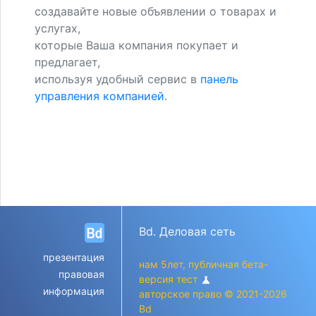
создавайте новые объявлении о товарах и
услугах,
которые Ваша компания покупает и
предлагает,
используя удобный сервис в
панель
управления компанией
.
Bd. Деловая сеть
презентация
нам 5лет, публичная бета-
правовая
версия тест
science
информация
авторское право © 2021-2026
Bd