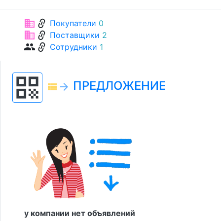
link
business
Покупатели
0
link
business
Поставщики
2
link
group
Сотрудники
1
qr_code
ПРЕДЛОЖЕНИЕ
view_list
arrow_forward
у компании нет объявлений