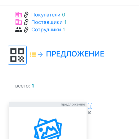
link
business
Покупатели
0
link
business
Поставщики
1
link
group
Сотрудники
1
qr_code
ПРЕДЛОЖЕНИЕ
view_list
arrow_forward
всего:
1
предложение
more_vert
open_in_new