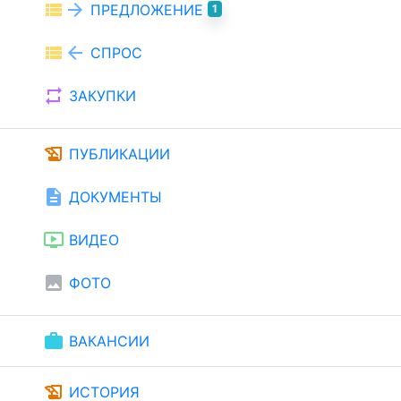
view_list
arrow_forward
ПРЕДЛОЖЕНИЕ
1
view_list
arrow_back
СПРОС
repeat
ЗАКУПКИ
history_edu
ПУБЛИКАЦИИ
description
ДОКУМЕНТЫ
ondemand_video
ВИДЕО
image
ФОТО
work
ВАКАНСИИ
history_edu
ИСТОРИЯ